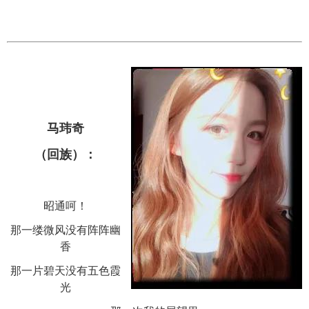
马玮奇
（回族）：
昭通呵！
那一缕微风没有阵阵幽
香
那一片碧天没有五色霞
光