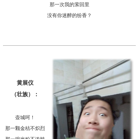
那一次我的萦回里
没有你迷醉的纷香？
黄展仪
（壮族）：
壶城呵！
那一颗金桔不炽烈