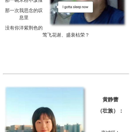
那一碗米粉不泼辣
那一次我思念的叹
息里
没有你洋紫荆色的
莺飞花谢、盛衰枯荣？
黄静蕾
（壮族）：