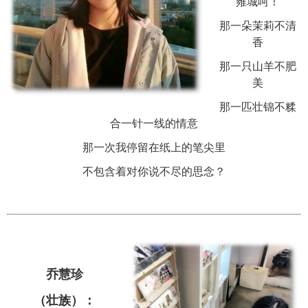
雍城呵！
那一朵茉莉不清
香
那一只山羊不肥
美
那一匹壮锦不糅
合一针一线的情意
那一次我停留在纸上的笔尖里
不包含着对你说不尽的思念？
乔慧珍
（壮族）：