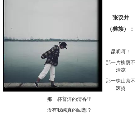
张议井
（彝族）：
昆明呵！
那一片柳荫不
清凉
那一株山茶不
滚烫
那一杯普洱的清香里
没有我纯真的回想？