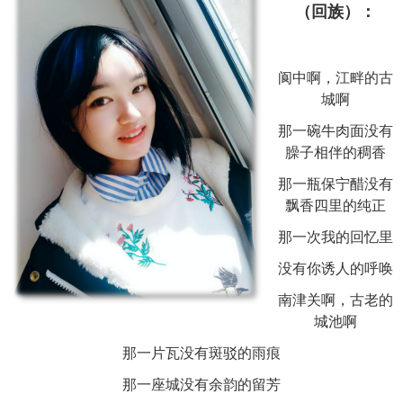
（回族）：
阆中啊，江畔的古
城啊
那一碗牛肉面没有
臊子相伴的稠香
那一瓶保宁醋没有
飘香四里的纯正
那一次我的回忆里
没有你诱人的呼唤
南津关啊，古老的
城池啊
那一片瓦没有斑驳的雨痕
那一座城没有余韵的留芳