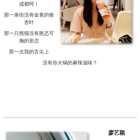
成都呵！
那一条街没有金黄的银
杏叶
那一只熊猫没有憨态可
掬的形态
那一次我的舌尖上
没有你火锅的麻辣滋味？
廖艺颖