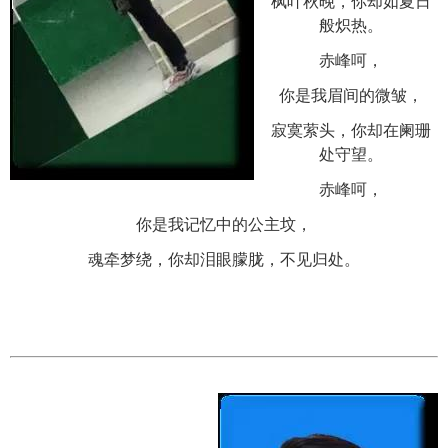
枫叶秋晚，你却如夏日
般炽热。
赤峰呵，
你是我眉间的微皱，
寂寞萦头，你却在阑珊
处守望。
赤峰呵，
你是我记忆中的公主坟，
魂牵梦绕，你却泪眼朦胧，不见归处。