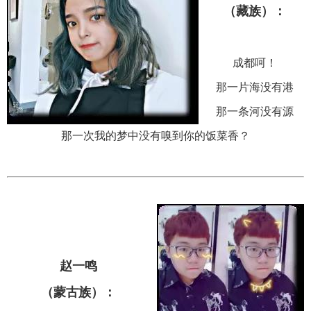
（藏族）：
成都呵！
那一片海没有港
那一条河没有源
那
一次
我的梦中
没有嗅到你的饭菜香？
赵一鸣
（蒙古族）：