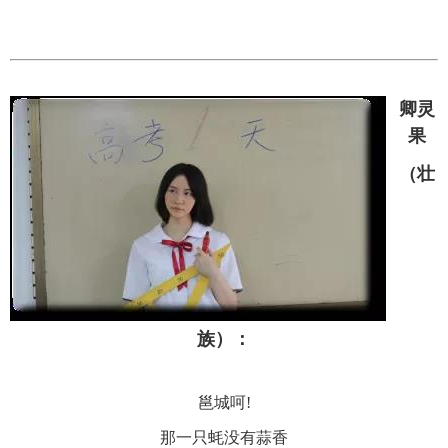
卿灵
果
（壮
族）：
邕城呵!
那一只蚝没有蒜香