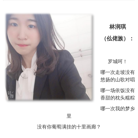
林润琪
（仫佬族）：
罗城呵！
哪一次走坡没有
悠扬的山歌对唱
哪一场依饭没有
香甜的枕头糯粽
哪一次我的梦乡
里
没有你葡萄满挂的十里画廊？