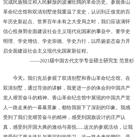
完成民族独立和人民解放的波澜壮阔的革命历史。参观香山
革命纪念馆和双清别墅使我重温了党史，认识到正值党的百
年历史新起点、世界百年未有之大变局之时，我们应该满怀
信心投身
到
全面建设社会主义现代化国家的
事业
中。要学史
明理、学史增信、学史崇德、学史力行，以昂扬姿态奋力开
启全面建设社会主义现代化国家新征程。
——
20
21
级
中国古代文学
专业硕士研究生
范昱杉
今天，
我们先后参观了双清别墅和香山革命纪念馆。在
双清别墅，通过导游的讲解，我更进一步的体会到中国共产
党人艰苦奋斗的精神。香山革命纪念馆中展现的中国共产党
人一路走来的一幕幕景象，都给我留下了深刻的印象。我感
受到了我们党艰苦奋斗的精神，感受到国旗设计的庄严认
真，感受到开国大典的激动与喜悦
......
这次的参观活动，让我
接受到了更大洗礼与更深刻的学习。这一路走来的脚印，是